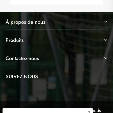
À propos de nous
Produits
Contactez-nous
SUIVEZ-NOUS
Copyright © 2025 Shaoxing Jinlangte Sports Goods
X