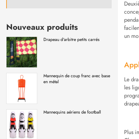
Deuxiè
concep
pendan
Nouveaux produits
facile
un mou
Drapeau d'arbitre petits carrés
Appl
Mannequin de coup franc avec base
Le dra
en métal
les li
progra
drapea
Mannequins aériens de football
Plus i