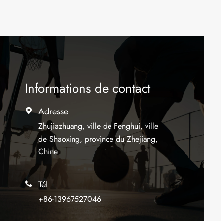
Informations de contact
Adresse

Zhujiazhuang, ville de Fenghui, ville
de Shaoxing, province du Zhejiang,
Chine
Tél

+86-13967527046