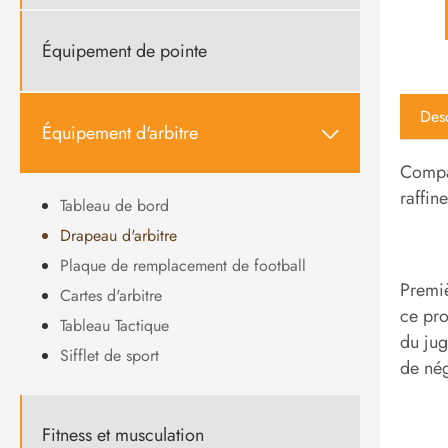
Équipement de pointe
Desc
Équipement d'arbitre

Compar
raffin
Tableau de bord
Drapeau d'arbitre
Plaque de remplacement de football
Premiè
Cartes d'arbitre
ce pro
Tableau Tactique
du jug
Sifflet de sport
de nég
Fitness et musculation