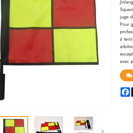
Jinlan
Square
juge d
Pour g
profes
à teni
arbitr
except
avec p
F