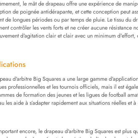
mement, le mât de drapeau offre une expérience de manipula
tion de poignée antidérapante, et cette conception peut assur
t de longues périodes ou par temps de pluie. Le tissu du d
ment contrôler les vents forts et ne créer aucune résistance no
vement d'agitation clair et clair avec un minimum d'effort, c
ications
peau d'arbitre Big Squares a une large gamme d'applications
gues professionnelles et les tournois officiels, mais il est éga
mmes de formation des jeunes et les ligues de football amate
u les aide à s’adapter rapidement aux situations réelles et 
mportant encore, le drapeau d'arbitre Big Squares est plus qu'