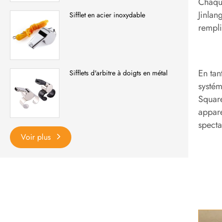
Chaque
Jinlan
Sifflet en acier inoxydable
rempli
En tan
Sifflets d'arbitre à doigts en métal
systém
Square
appare
specta
Voir plus